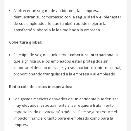
Al ofrecer un seguro de accidentes, las empresas
demuestran su compromiso con la
seguridad y el bienestar
de sus empleados, lo que también puede mejorar la
satisfacción laboral y la lealtad hacia la empresa.
Cobertura global
:
Este tipo de seguro suele tener
cobertura internacional
, lo
que significa que los empleados están protegidos sin
importar el destino del viaje, ya sea nacional o internacional,
proporcionando tranquilidad a la empresa y al empleado.
Reducción de costos inesperados
:
Los gastos médicos derivados de un accidente pueden ser
muy elevados, especialmente si se requiere tratamiento
especializado o evacuación médica. Este seguro reduce el
impacto financiero tanto para el empleado como para la
empresa.