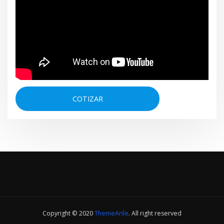
COTIZAR
Copyright © 2020
ThemeArile
. All right reserved
.